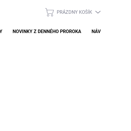
PRÁZDNY KOŠÍK
NÁKUPNÝ
KOŠÍK
Y
NOVINKY Z DENNÉHO PROROKA
NÁVODY A TIPY