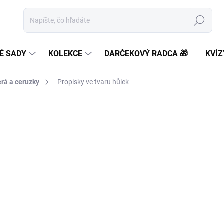
Hľadať
É SADY
KOLEKCE
DARČEKOVÝ RADCA 🎁
KVÍZ
rá a ceruzky
Propisky ve tvaru hůlek