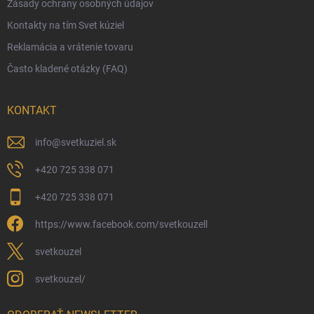
Zásady ochrany osobných údajov
Obchodné podmienky
Kontakty na tím Svet kúziel
Zásady ochrany osobných údajov
Reklamácia a vrátenie tovaru
Často kladené otázky (FAQ)
KONTAKT
info
@
svetkuziel.sk
+420 725 338 071
+420 725 338 071
https://www.facebook.com/svetkouzell
svetkouzel
svetkouzel/