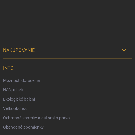
ä
t
i
e
NAKUPOVANIE

Možnosti doručenia
INFO
Možnosti platby
Možnosti doručenia
Darčekový radca 🎁
Náš príbeh
Moja objednávka
Ekologické balení
Reklamácia a vrátenie tovaru
Veľkoobchod
Vernostný program
Ochranné známky a autorská práva
Veľkoobchod
Obchodné podmienky
Ekologické balenie objednávok