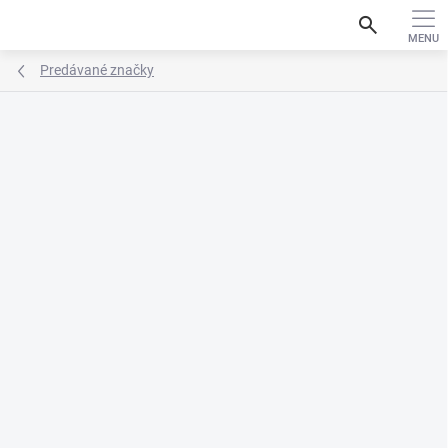
Prejsť
search
na
obsah
Predávané značky