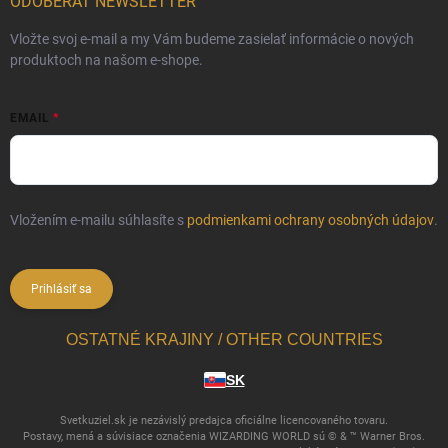
ODOBERAŤ NEWSLETTER
Vložte svoj e-mail a my Vám budeme zasielať informácie o nových
produktoch na našom e-shope.
EMAIL
Vložením e-mailu súhlasíte s
podmienkami ochrany osobných údajov
.
Prihlásiť sa
OSTATNÉ KRAJINY / OTHER COUNTRIES
SK
Svetkuziel.sk je nezávislý predajca oficiálne licencovaného tovaru.
Postavy, mená a súvisiace označenia WIZARDING WORLD sú © & ™ Warner Bros.