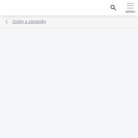
Prejsť
search
na
obsah
Zošity a zápisníky