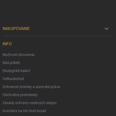
i
e
NAKUPOVANIE

Možnosti doručenia
INFO
Možnosti platby
Možnosti doručenia
Darčekový radca 🎁
Náš príbeh
Moja objednávka
Ekologické balení
Reklamácia a vrátenie tovaru
Veľkoobchod
Vernostný program
Ochranné známky a autorská práva
Veľkoobchod
Obchodné podmienky
Ekologické balenie objednávok
Zásady ochrany osobných údajov
Obchodné podmienky
Kontakty na tím Svet kúziel
Zásady ochrany osobných údajov