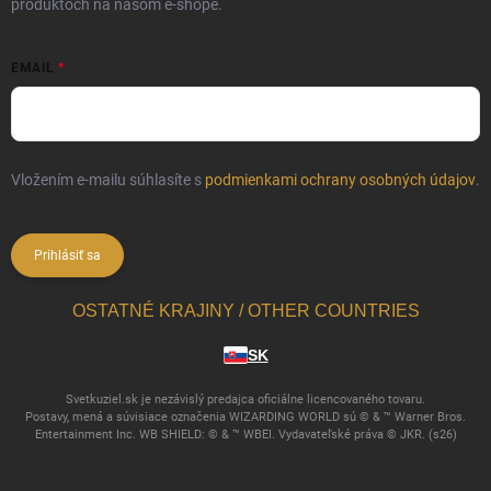
produktoch na našom e-shope.
EMAIL
Vložením e-mailu súhlasíte s
podmienkami ochrany osobných údajov
.
Prihlásiť sa
OSTATNÉ KRAJINY / OTHER COUNTRIES
SK
Svetkuziel.sk je nezávislý predajca oficiálne licencovaného tovaru.
Postavy, mená a súvisiace označenia WIZARDING WORLD sú © & ™ Warner Bros.
Entertainment Inc. WB SHIELD: © & ™ WBEI. Vydavateľské práva © JKR. (s26)