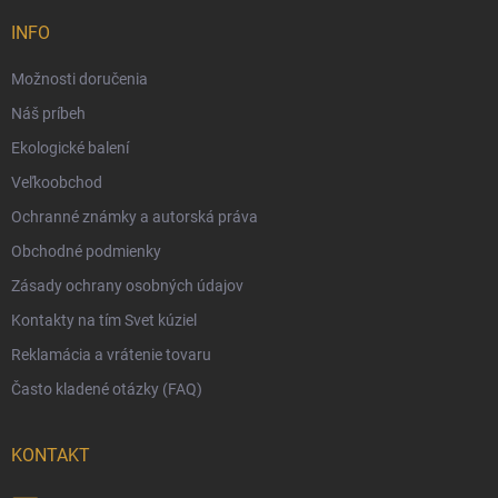
Možnosti doručenia
INFO
Možnosti platby
Možnosti doručenia
Darčekový radca 🎁
Náš príbeh
Moja objednávka
Ekologické balení
Reklamácia a vrátenie tovaru
Veľkoobchod
Vernostný program
Ochranné známky a autorská práva
Veľkoobchod
Obchodné podmienky
Ekologické balenie objednávok
Zásady ochrany osobných údajov
Obchodné podmienky
Kontakty na tím Svet kúziel
Zásady ochrany osobných údajov
Reklamácia a vrátenie tovaru
Často kladené otázky (FAQ)
KONTAKT