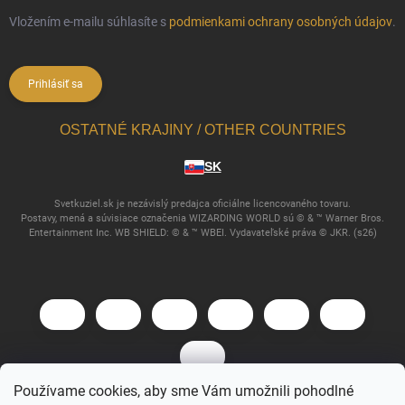
Vložením e-mailu súhlasíte s
podmienkami ochrany osobných údajov
.
Prihlásiť sa
OSTATNÉ KRAJINY / OTHER COUNTRIES
SK
Svetkuziel.sk je nezávislý predajca oficiálne licencovaného tovaru.
Postavy, mená a súvisiace označenia WIZARDING WORLD sú © & ™ Warner Bros.
Entertainment Inc. WB SHIELD: © & ™ WBEI. Vydavateľské práva © JKR. (s26)
Používame cookies, aby sme Vám umožnili pohodlné