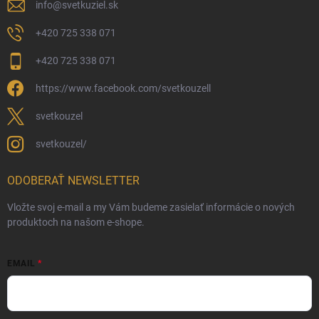
info
@
svetkuziel.sk
+420 725 338 071
+420 725 338 071
https://www.facebook.com/svetkouzell
svetkouzel
svetkouzel/
ODOBERAŤ NEWSLETTER
Vložte svoj e-mail a my Vám budeme zasielať informácie o nových
produktoch na našom e-shope.
EMAIL