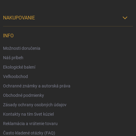
NAKUPOVANIE

Možnosti doručenia
INFO
Možnosti platby
Možnosti doručenia
Darčekový radca 🎁
Náš príbeh
Moja objednávka
Ekologické balení
Reklamácia a vrátenie tovaru
Veľkoobchod
Vernostný program
Ochranné známky a autorská práva
Veľkoobchod
Obchodné podmienky
Ekologické balenie objednávok
Zásady ochrany osobných údajov
Obchodné podmienky
Kontakty na tím Svet kúziel
Zásady ochrany osobných údajov
Reklamácia a vrátenie tovaru
Často kladené otázky (FAQ)