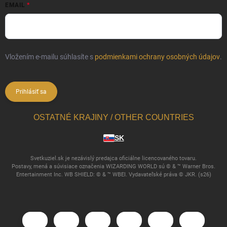
EMAIL
Vložením e-mailu súhlasíte s
podmienkami ochrany osobných údajov
.
Prihlásiť sa
OSTATNÉ KRAJINY / OTHER COUNTRIES
SK
Svetkuziel.sk je nezávislý predajca oficiálne licencovaného tovaru.
Postavy, mená a súvisiace označenia WIZARDING WORLD sú © & ™ Warner Bros.
Entertainment Inc. WB SHIELD: © & ™ WBEI. Vydavateľské práva © JKR. (s26)