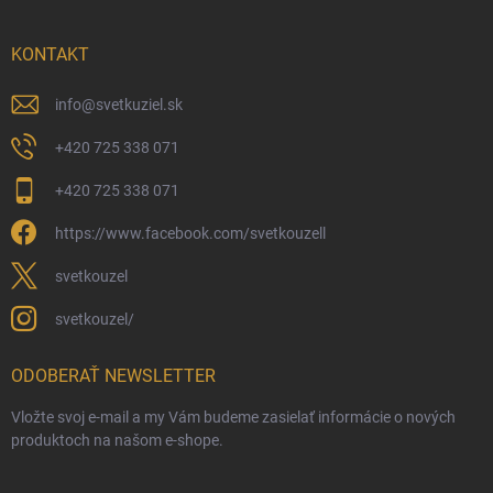
KONTAKT
info
@
svetkuziel.sk
+420 725 338 071
+420 725 338 071
https://www.facebook.com/svetkouzell
svetkouzel
svetkouzel/
ODOBERAŤ NEWSLETTER
Vložte svoj e-mail a my Vám budeme zasielať informácie o nových
produktoch na našom e-shope.