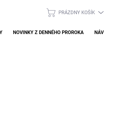
PRÁZDNY KOŠÍK
NÁKUPNÝ
KOŠÍK
Y
NOVINKY Z DENNÉHO PROROKA
NÁVODY A TIPY