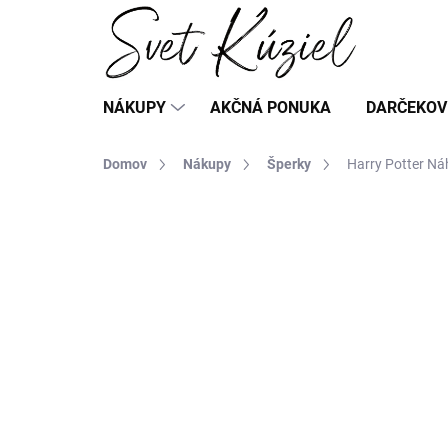
Prejsť
na
obsah
NÁKUPY
AKČNÁ PONUKA
DARČEKOV
Domov
Nákupy
Šperky
Harry Potter Náh