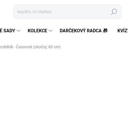
Hľadať
É SADY
KOLEKCE
DARČEKOVÝ RADCA 🎁
KVÍZ
rdelník - Časovrat (otočný, 60 cm)