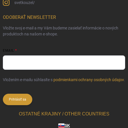
svetkouzel/
ODOBERAŤ NEWSLETTER
Vložte svoj e-mail a my Vám budeme zasielať informácie o nových
produktoch na našom e-shope.
EMAIL
Vložením e-mailu súhlasíte s
podmienkami ochrany osobných údajov
.
Prihlásiť sa
OSTATNÉ KRAJINY / OTHER COUNTRIES
SK