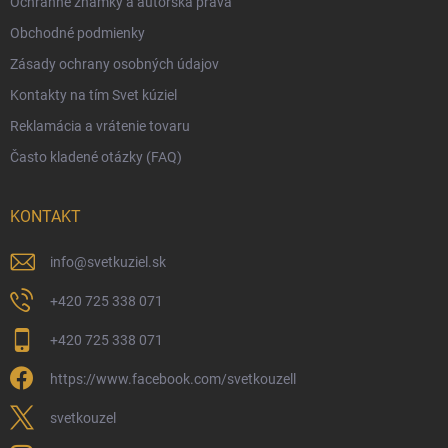
Ochranné známky a autorská práva
Veľkoobchod
Obchodné podmienky
Ekologické balenie objednávok
Zásady ochrany osobných údajov
Obchodné podmienky
Kontakty na tím Svet kúziel
Zásady ochrany osobných údajov
Reklamácia a vrátenie tovaru
Často kladené otázky (FAQ)
KONTAKT
info
@
svetkuziel.sk
+420 725 338 071
+420 725 338 071
https://www.facebook.com/svetkouzell
svetkouzel