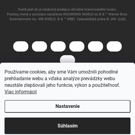
Svetkuziel.sk je nezávislý predajca oficiálne licencovaného tovaru.
Postavy, mená a súvisiace označenia WIZARDING WORLD sú © & ™ Warner Bros.
Entertainment Inc. WB SHIELD: © & ™ WBEI. Vydavateľské práva © JKR. (s26)
Používame cookies, aby sme Vám umožnili pohodlné
prehliadanie webu a vďaka analýze prevádzky webu
Copyright 2026
Svet Kúziel
. Všetky práva vyhradené.
neustále zlepšovali jeho funkcie, výkon a použiteľnosť.
Viac informácií
Vytvoril Shoptet
Nastavenie
Súhlasím