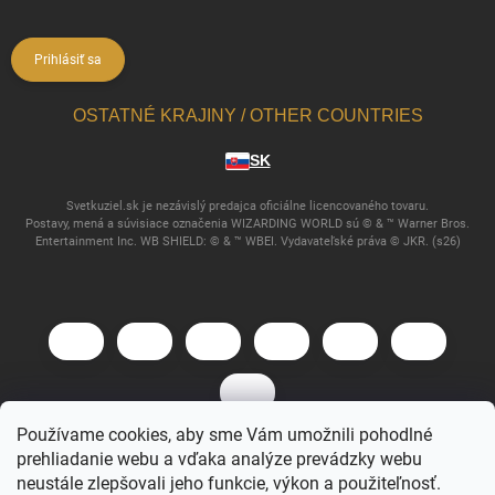
Prihlásiť sa
OSTATNÉ KRAJINY / OTHER COUNTRIES
SK
Svetkuziel.sk je nezávislý predajca oficiálne licencovaného tovaru.
Postavy, mená a súvisiace označenia WIZARDING WORLD sú © & ™ Warner Bros.
Entertainment Inc. WB SHIELD: © & ™ WBEI. Vydavateľské práva © JKR. (s26)
Používame cookies, aby sme Vám umožnili pohodlné
prehliadanie webu a vďaka analýze prevádzky webu
Copyright 2026
Svet Kúziel
. Všetky práva vyhradené.
neustále zlepšovali jeho funkcie, výkon a použiteľnosť.