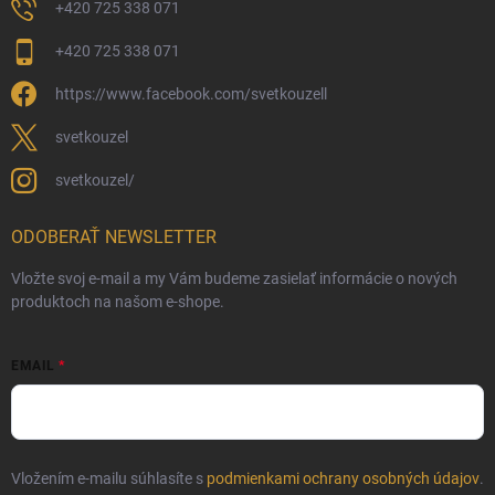
+420 725 338 071
+420 725 338 071
https://www.facebook.com/svetkouzell
svetkouzel
svetkouzel/
ODOBERAŤ NEWSLETTER
Vložte svoj e-mail a my Vám budeme zasielať informácie o nových
produktoch na našom e-shope.
EMAIL
Vložením e-mailu súhlasíte s
podmienkami ochrany osobných údajov
.