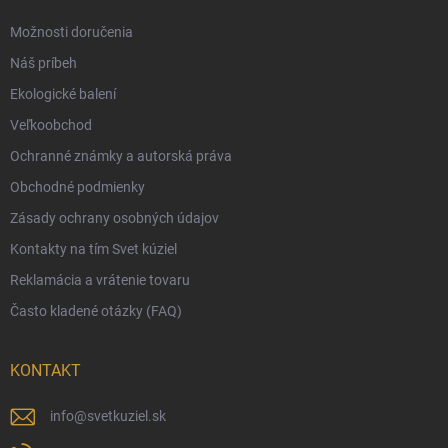
Možnosti platby
Možnosti doručenia
Darčekový radca 🎁
Náš príbeh
Moja objednávka
Ekologické balení
Reklamácia a vrátenie tovaru
Veľkoobchod
Vernostný program
Ochranné známky a autorská práva
Veľkoobchod
Obchodné podmienky
Ekologické balenie objednávok
Zásady ochrany osobných údajov
Obchodné podmienky
Kontakty na tím Svet kúziel
Zásady ochrany osobných údajov
Reklamácia a vrátenie tovaru
Často kladené otázky (FAQ)
KONTAKT
info
@
svetkuziel.sk