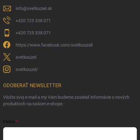
info
@
svetkuziel.sk
+420 725 338 071
+420 725 338 071
https://www.facebook.com/svetkouzell
svetkouzel
svetkouzel/
ODOBERAŤ NEWSLETTER
Vložte svoj e-mail a my Vám budeme zasielať informácie o nových
produktoch na našom e-shope.
EMAIL