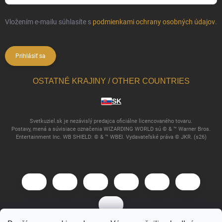
Vložením e-mailu súhlasíte s
podmienkami ochrany osobných údajov
.
Prihlásiť sa
OSTATNÉ KRAJINY / OTHER COUNTRIES
SK
Svetkuziel.sk je nezávislý predajca oficiálne licencovaného tovaru.
Postavy, mená a súvisiace označenia WIZARDING WORLD sú © & ™ Warner Bros.
Entertainment Inc. WB SHIELD: © & ™ WBEI. Vydavateľské práva © JKR. (s26)