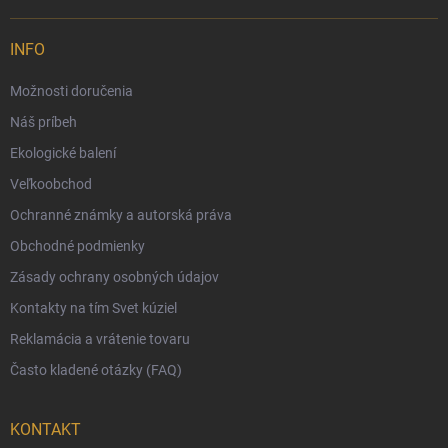
Možnosti doručenia
INFO
Možnosti platby
Možnosti doručenia
Darčekový radca 🎁
Náš príbeh
Moja objednávka
Ekologické balení
Reklamácia a vrátenie tovaru
Veľkoobchod
Vernostný program
Ochranné známky a autorská práva
Veľkoobchod
Obchodné podmienky
Ekologické balenie objednávok
Zásady ochrany osobných údajov
Obchodné podmienky
Kontakty na tím Svet kúziel
Zásady ochrany osobných údajov
Reklamácia a vrátenie tovaru
Často kladené otázky (FAQ)
KONTAKT