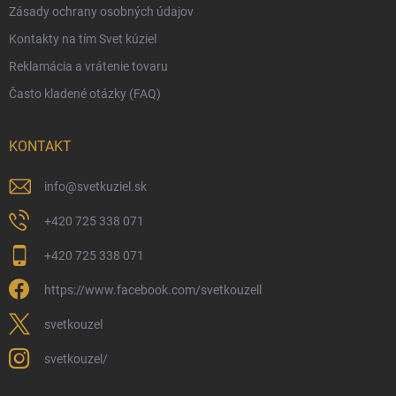
Zásady ochrany osobných údajov
Obchodné podmienky
Kontakty na tím Svet kúziel
Zásady ochrany osobných údajov
Reklamácia a vrátenie tovaru
Často kladené otázky (FAQ)
KONTAKT
info
@
svetkuziel.sk
+420 725 338 071
+420 725 338 071
https://www.facebook.com/svetkouzell
svetkouzel
svetkouzel/