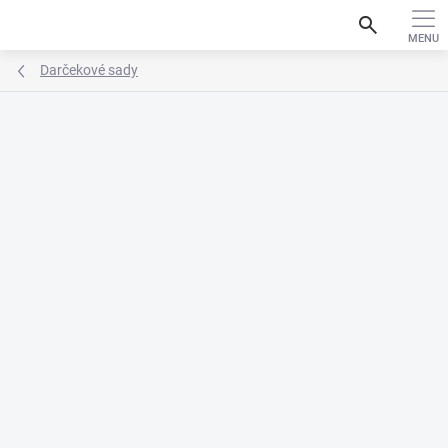
Prejsť
search
na
obsah
Darčekové sady