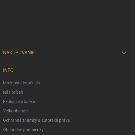
p
ä
t
i
e
NAKUPOVANIE

Možnosti doručenia
INFO
Možnosti platby
Možnosti doručenia
Darčekový radca 🎁
Náš príbeh
Moja objednávka
Ekologické balení
Reklamácia a vrátenie tovaru
Veľkoobchod
Vernostný program
Ochranné známky a autorská práva
Veľkoobchod
Obchodné podmienky
Ekologické balenie objednávok