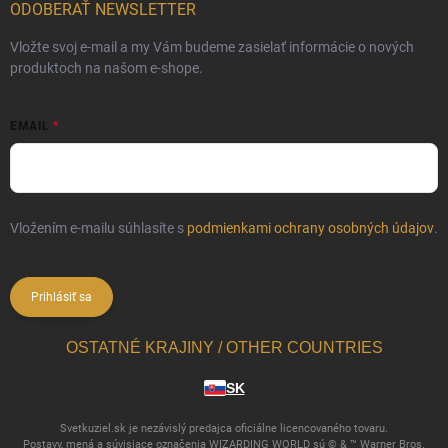
ODOBERAŤ NEWSLETTER
Vložte svoj e-mail a my Vám budeme zasielať informácie o nových
produktoch na našom e-shope.
EMAIL
Vložením e-mailu súhlasíte s
podmienkami ochrany osobných údajov
.
Prihlásiť sa
OSTATNÉ KRAJINY / OTHER COUNTRIES
SK
Svetkuziel.sk je nezávislý predajca oficiálne licencovaného tovaru.
Postavy, mená a súvisiace označenia WIZARDING WORLD sú © & ™ Warner Bros.